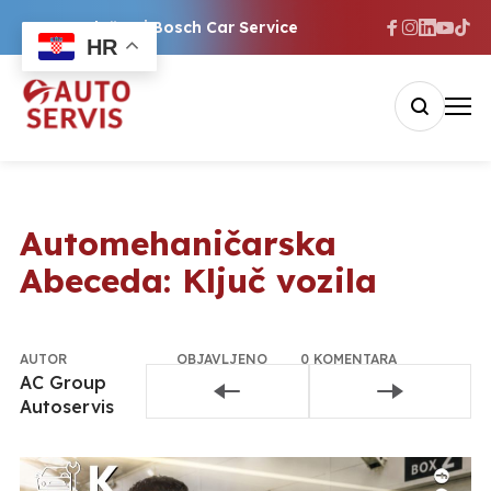
Ovlašteni Bosch Car Service
HR
Automehaničarska
Abeceda: Ključ vozila
AUTOR
OBJAVLJENO
0 KOMENTARA
AC Group
2. srpnja
Pridružite se
Autoservis
2026.
razgovoru