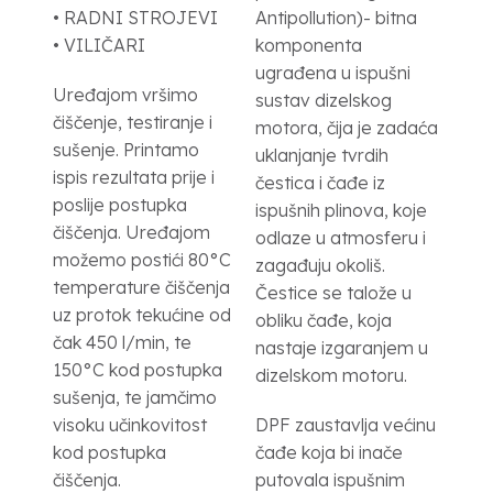
• RADNI STROJEVI
Antipollution)- bitna
• VILIČARI
komponenta
ugrađena u ispušni
Uređajom vršimo
sustav dizelskog
čiščenje, testiranje i
motora, čija je zadaća
sušenje. Printamo
uklanjanje tvrdih
ispis rezultata prije i
čestica i čađe iz
poslije postupka
ispušnih plinova, koje
čiščenja. Uređajom
odlaze u atmosferu i
možemo postići 80°C
zagađuju okoliš.
temperature čiščenja
Čestice se talože u
uz protok tekućine od
obliku čađe, koja
čak 450 l/min, te
nastaje izgaranjem u
150°C kod postupka
dizelskom motoru.
sušenja, te jamčimo
visoku učinkovitost
DPF zaustavlja većinu
kod postupka
čađe koja bi inače
čiščenja.
putovala ispušnim