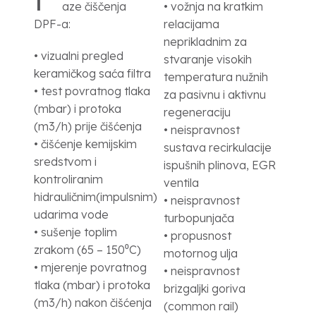
aze čiščenja
• vožnja na kratkim
DPF-a:
relacijama
neprikladnim za
• vizualni pregled
stvaranje visokih
keramičkog saća filtra
temperatura nužnih
• test povratnog tlaka
za pasivnu i aktivnu
(mbar) i protoka
regeneraciju
(m3/h) prije čišćenja
• neispravnost
• čišćenje kemijskim
sustava recirkulacije
sredstvom i
ispušnih plinova, EGR
kontroliranim
ventila
hidrauličnim(impulsnim)
• neispravnost
udarima vode
turbopunjača
• sušenje toplim
• propusnost
zrakom (65 – 150⁰C)
motornog ulja
• mjerenje povratnog
• neispravnost
tlaka (mbar) i protoka
brizgaljki goriva
(m3/h) nakon čišćenja
(common rail)