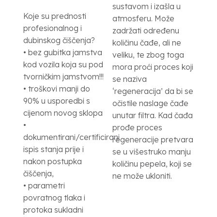
sustavom i izašla u
Koje su prednosti
atmosferu. Može
profesionalnog i
zadržati određenu
dubinskog čiščenja?
količinu čađe, ali ne
• bez gubitka jamstva
veliku, te zbog toga
kod vozila koja su pod
mora proći proces koji
tvorničkim jamstvom!!!
se naziva
• troškovi manji do
‘regeneracija’ da bi se
90% u usporedbi s
očistile naslage čađe
cijenom novog sklopa
unutar filtra. Kad čađa
•
prođe proces
dokumentirani/certificirani
regeneracije pretvara
ispis stanja prije i
se u višestruko manju
nakon postupka
količinu pepela, koji se
čiščenja,
ne može ukloniti.
• parametri
povratnog tlaka i
protoka sukladni