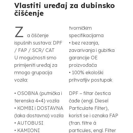
Vlastiti uređaj za dubinsko
čišćenje
Z
tvorničkim
a čiščenje
specifikacijama
ispušnih sustava: DPF
• bez rezanja,
/ FAP / SCR/ CAT
zavarivanja i gubitka
U mogućnosti smo
garancije OE
primijeniti uređaj za
proizvođača
mnogo grupacija
• 100% ekološki
vozila:
prihvatljiv postupak
• OSOBNA (putnička i
DPF – filtar čestica
terenska 4×4) vozila
čađe (engl. Diesel
• KOMBI i DOSTAVNA
Particulate Filter),
(laka dostavna) vozila
koristi se i oznaka FAP
• AUTOBUSI
(fran. filtre á
• KAMIONI
particules, engl. Filter