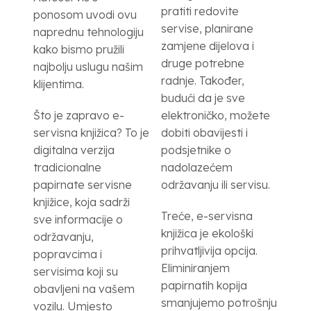
pratiti redovite
ponosom uvodi ovu
servise, planirane
naprednu tehnologiju
zamjene dijelova i
kako bismo pružili
druge potrebne
najbolju uslugu našim
radnje. Također,
klijentima.
budući da je sve
Što je zapravo e-
elektroničko, možete
servisna knjižica? To je
dobiti obavijesti i
digitalna verzija
podsjetnike o
tradicionalne
nadolazećem
papirnate servisne
održavanju ili servisu.
knjižice, koja sadrži
Treće, e-servisna
sve informacije o
knjižica je ekološki
održavanju,
prihvatljivija opcija.
popravcima i
Eliminiranjem
servisima koji su
papirnatih kopija
obavljeni na vašem
smanjujemo potrošnju
vozilu. Umjesto