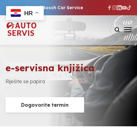
Ovlašteni Bosch Car Service
HR
e-servisna knjižica
Riješite se papira
Dogovorite termin