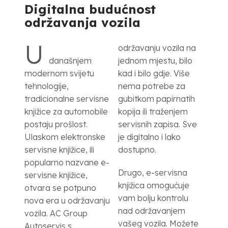
Digitalna budućnost
održavanja vozila
U
održavanju vozila na
današnjem
jednom mjestu, bilo
modernom svijetu
kad i bilo gdje. Više
tehnologije,
nema potrebe za
tradicionalne servisne
gubitkom papirnatih
knjižice za automobile
kopija ili traženjem
postaju prošlost.
servisnih zapisa. Sve
Ulaskom elektronske
je digitalno i lako
servisne knjižice, ili
dostupno.
popularno nazvane e-
Drugo, e-servisna
servisne knjižice,
knjižica omogućuje
otvara se potpuno
vam bolju kontrolu
nova era u održavanju
nad održavanjem
vozila. AC Group
vašeg vozila. Možete
Autoservis s