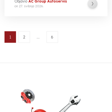
Objavio
AC Group Autoservis
on
27. svibnja 2026.
1
2
…
6