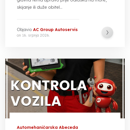
skijanje ili duže obitel...
Objavio
AC Group Autoservis
on
16. srpnja 2026.
Automehaničarska Abeceda