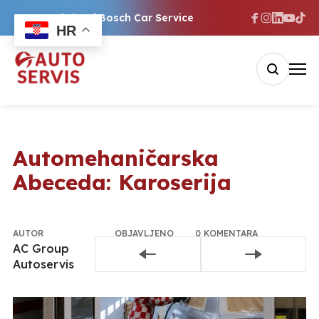
Ovlašteni Bosch Car Service
HR
Automehaničarska
Abeceda: Karoserija
AUTOR
OBJAVLJENO
0 KOMENTARA
AC Group
25. lipnja
Pridružite se
Autoservis
2026.
razgovoru