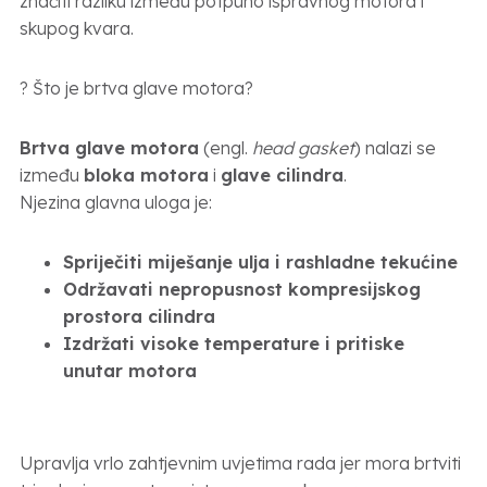
značiti razliku između potpuno ispravnog motora i
skupog kvara.
?️ Što je brtva glave motora?
Brtva glave motora
(engl.
head gasket
) nalazi se
između
bloka motora
i
glave cilindra
.
Njezina glavna uloga je:
Spriječiti miješanje ulja i rashladne tekućine
Održavati nepropusnost kompresijskog
prostora cilindra
Izdržati visoke temperature i pritiske
unutar motora
Upravlja vrlo zahtjevnim uvjetima rada jer mora brtviti