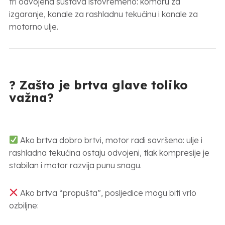
tri odvojena sustava istovremeno: komoru za
izgaranje, kanale za rashladnu tekućinu i kanale za
motorno ulje.
? Zašto je brtva glave toliko
važna?
Ako brtva dobro brtvi, motor radi savršeno: ulje i
rashladna tekućina ostaju odvojeni, tlak kompresije je
stabilan i motor razvija punu snagu.
Ako brtva “propušta”, posljedice mogu biti vrlo
ozbiljne: