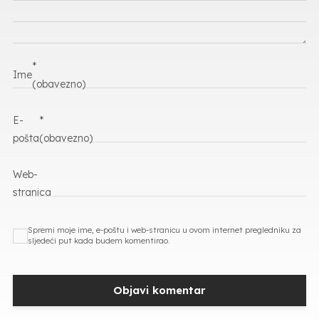
*
Ime
(obavezno)
E-
*
pošta
(obavezno)
Web-
stranica
Spremi moje ime, e-poštu i web-stranicu u ovom internet pregledniku za
sljedeći put kada budem komentirao.