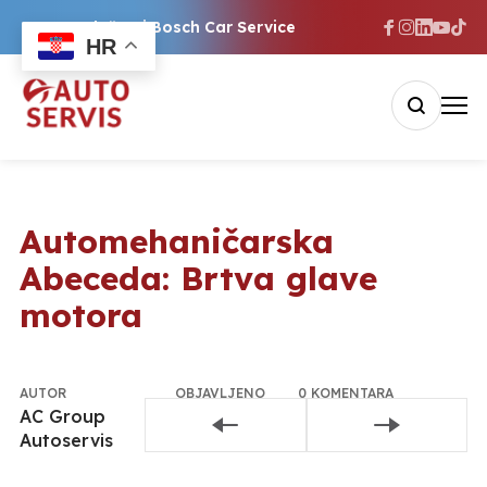
Ovlašteni Bosch Car Service
HR
Automehaničarska
Abeceda: Brtva glave
motora
AUTOR
OBJAVLJENO
0 KOMENTARA
AC Group
20. lipnja
Pridružite se
Autoservis
2025.
razgovoru