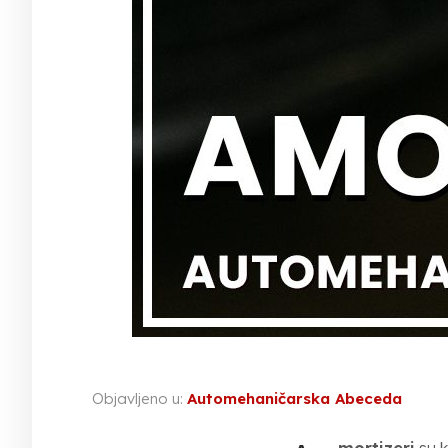
Objavljeno u:
Automehaničarska Abeceda