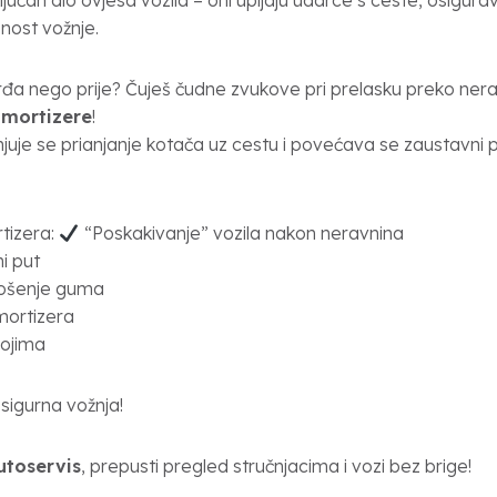
ljučan dio ovjesa vozila – oni upijaju udarce s ceste, osigurav
bnost vožnje.
tvrđa nego prije? Čuješ čudne zvukove pri prelasku preko ne
mortizere
!
njuje se prianjanje kotača uz cestu i povećava se zaustavni 
tizera:
“Poskakivanje” vozila nakon neravnina
i put
ošenje guma
mortizera
vojima
 sigurna vožnja!
utoservis
, prepusti pregled stručnjacima i vozi bez brige!