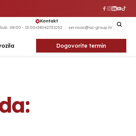
Kontakt
 Sub: 08:00 - 13:00
+38542731052
servisac@ac-group.hr
vozila
Dogovorite termin
da: