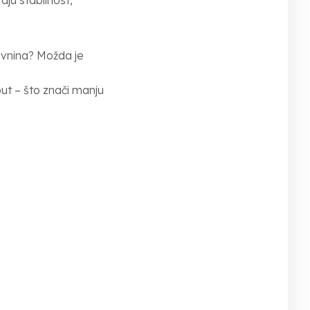
aju stabilnost,
ravnina? Možda je
put – što znači manju