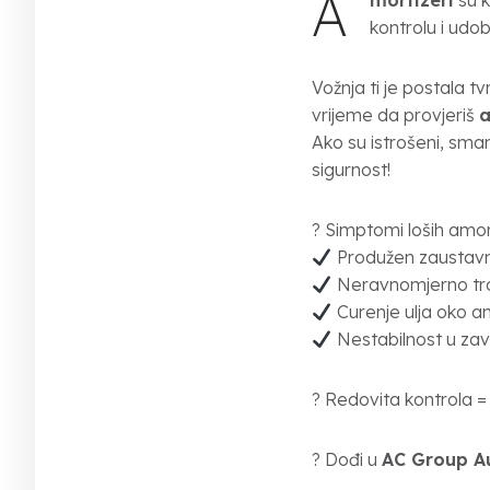
A
mortizeri
su k
kontrolu i udo
Vožnja ti je postala 
vrijeme da provjeriš
a
Ako su istrošeni, sma
sigurnost!
? Simptomi loših amor
Produžen zaustavn
Neravnomjerno tr
Curenje ulja oko a
Nestabilnost u za
? Redovita kontrola =
? Dođi u
AC Group A