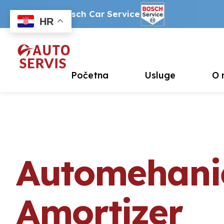
Ovlašteni Bosch Car Service
HR
Početna
Usluge
O 
Automehani
Amortizer