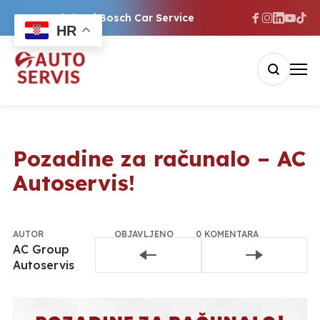
Ovlašteni Bosch Car Service
HR
Pozadine za računalo – AC
Autoservis!
AUTOR
OBJAVLJENO
0 KOMENTARA
AC Group
22. srpnja
Pridružite se
Autoservis
2024.
razgovoru