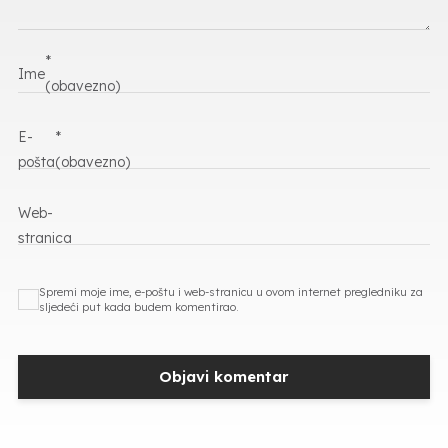
*
Ime
(obavezno)
E-
*
pošta
(obavezno)
Web-
stranica
Spremi moje ime, e-poštu i web-stranicu u ovom internet pregledniku za
sljedeći put kada budem komentirao.